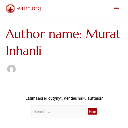
Siirry
Search
Main
sisältöön
for:
Men
Author name: Murat
Inhanli
Etsimääsi ei löytynyt. Kenties haku auttaisi?